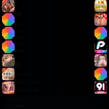
轻松喜剧
服务支持
客服中心
帮助中心
使用指南
版权声明
关于我们
联系我们
400-888-8888
support@TTsp008
在线客服 7×24小时
商务合作✈️
TTsp008