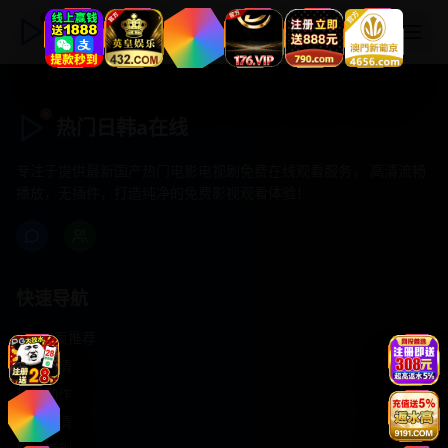
热门日韩a在线
热门日韩a在线
专注于提供最新国产热门电影电视剧免费在线观看服务， 高清流畅
播放，无插件，打造纯净的免费影视观看体验！
快速导航
首页推荐
精选剧情
热门动作
浪漫爱情