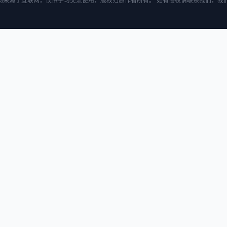
均来源于互联网，仅供学习交流使用，版权归原作者所有。 如有侵权请联系我们，我们